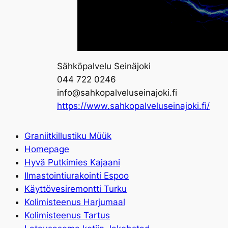
Sähköpalvelu Seinäjoki
044 722 0246
info@sahkopalveluseinajoki.fi
https://www.sahkopalveluseinajoki.fi/
Graniitkillustiku Müük
Homepage
Hyvä Putkimies Kajaani
Ilmastointi­urakointi Espoo
Käyttövesiremontti Turku
Kolimisteenus Harjumaal
Kolimisteenus Tartus