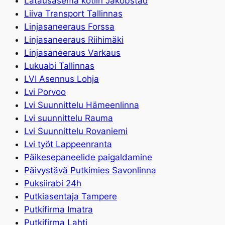
Latausasema kotiin Jakobstad
Liiva Transport Tallinnas
Linjasaneeraus Forssa
Linjasaneeraus Riihimäki
Linjasaneeraus Varkaus
Lukuabi Tallinnas
LVI Asennus Lohja
Lvi Porvoo
Lvi Suunnittelu Hämeenlinna
Lvi suunnittelu Rauma
Lvi Suunnittelu Rovaniemi
Lvi työt Lappeenranta
Päikesepaneelide paigaldamine
Päivystävä Putkimies Savonlinna
Puksiirabi 24h
Putkiasentaja Tampere
Putkifirma Imatra
Putkifirma Lahti