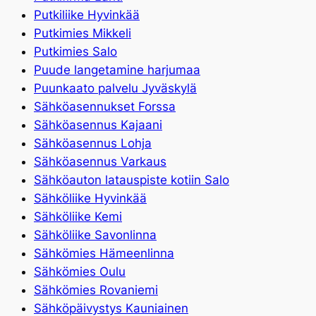
Putkiliike Hyvinkää
Putkimies Mikkeli
Putkimies Salo
Puude langetamine harjumaa
Puunkaato palvelu Jyväskylä
Sähköasennukset Forssa
Sähköasennus Kajaani
Sähköasennus Lohja
Sähköasennus Varkaus
Sähköauton latauspiste kotiin Salo
Sähköliike Hyvinkää
Sähköliike Kemi
Sähköliike Savonlinna
Sähkömies Hämeenlinna
Sähkömies Oulu
Sähkömies Rovaniemi
Sähköpäivystys Kauniainen