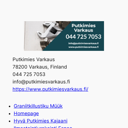
Skip
to
content
Putkimies Varkaus
78200 Varkaus, Finland
044 725 7053
info@putkimiesvarkaus.fi
https://www.putkimiesvarkaus.fi/
Graniitkillustiku Müük
Homepage
Hyvä Putkimies Kajaani