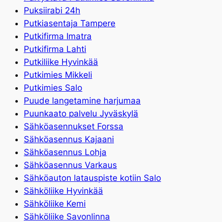
Puksiirabi 24h
Putkiasentaja Tampere
Putkifirma Imatra
Putkifirma Lahti
Putkiliike Hyvinkää
Putkimies Mikkeli
Putkimies Salo
Puude langetamine harjumaa
Puunkaato palvelu Jyväskylä
Sähköasennukset Forssa
Sähköasennus Kajaani
Sähköasennus Lohja
Sähköasennus Varkaus
Sähköauton latauspiste kotiin Salo
Sähköliike Hyvinkää
Sähköliike Kemi
Sähköliike Savonlinna