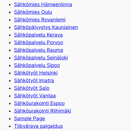
Sähkömies Hämeenlinna
Sähkömies Oulu
Sähkömies Rovaniemi
Sähköpäivystys Kauniainen
Sähköpalvelu Kerava
Sähköpalvelu Porvoo
Sähköpalvelu Rauma
Sähköpalvelu Seinäjoki
Sähköpalvelu Sipoo
Sähkötyöt Helsinki
Sähkötyöt Imatra
Sähkötyöt Salo
Sähkötyöt Vantaa
Sähköurakointi Espoo
Sähköurakointi Riihimäki
Sample Page
Tiibvärava paigaldus