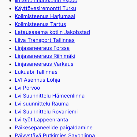
Ilmastointi­urakointi Espoo
Käyttövesiremontti Turku
Kolimisteenus Harjumaal
Kolimisteenus Tartus
Latausasema kotiin Jakobstad
Liiva Transport Tallinnas
Linjasaneeraus Forssa
Linjasaneeraus Riihimäki
Linjasaneeraus Varkaus
Lukuabi Tallinnas
LVI Asennus Lohja
Lvi Porvoo
Lvi Suunnittelu Hämeenlinna
Lvi suunnittelu Rauma
Lvi Suunnittelu Rovaniemi
Lvi työt Lappeenranta
Päikesepaneelide paigaldamine
Päivystävä Putkimies Savonlinna